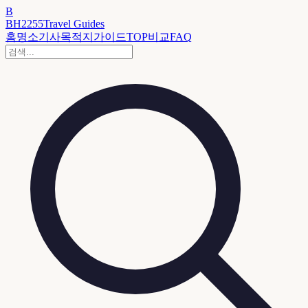
B
BH2255
Travel Guides
홈
명소
기사
목적지
가이드
TOP
비교
FAQ