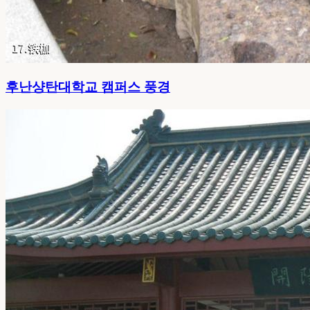
후난샹탄대학교 캠퍼스 풍경