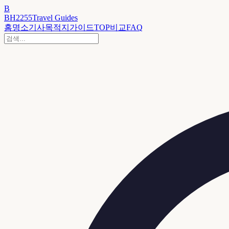
B
BH2255
Travel Guides
홈
명소
기사
목적지
가이드
TOP
비교
FAQ