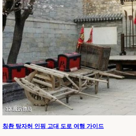
칭촨 탕자허 인핑 고대 도로 여행 가이드