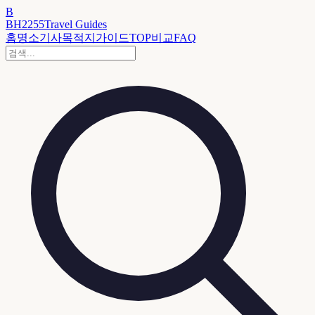
B
BH2255
Travel Guides
홈
명소
기사
목적지
가이드
TOP
비교
FAQ