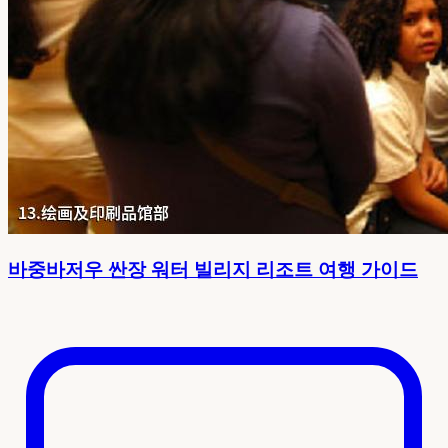
바중바저우 싼장 워터 빌리지 리조트 여행 가이드