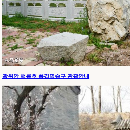
광위안 백룡호 풍경명승구 관광안내