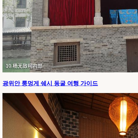
광위안 룽멍게 쉐시 동굴 여행 가이드