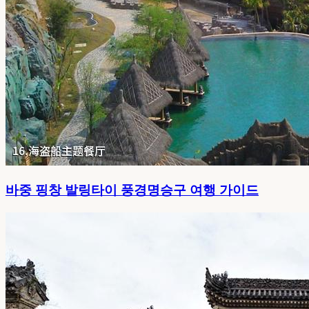
바중 핑창 발링타이 풍경명승구 여행 가이드