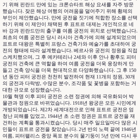
기 위해 핀란드 만에 있는 크론슈타트 해상 요새를 자주 방문
했습니다. 잦은 해상 여행의 어려움을 덜어주기 위해 황제의
부인이 제안했습니다. 만에 궁전을 짓기에 적합한 장소를 선택
하기 위해 이 제안이 채택된 후 표트르 대제는 개인적으로 네
바 강과 핀란드만의 출구를 여름 궁전의 위치로 선택했습니다.
최초의 여름 궁전은 당시 러시아 건축가에 의해 설계되었으며
표트르 대왕은 특별히 프랑스 건축가와 예술가를 초대하여 궁
전의 형태에 따라 설계했습니다. 베르사유 궁전의 정원을 직접
스케치했으며, 그 후 예카테리나 2세와 이후 안나 황후도 피터
궁전의 건축에 ​​큰 역할을 하여 여름 궁전을 더욱 웅장하게 만
들고 건축 양식을 더욱 현대적으로 다양화했습니다. 그 후 150
년 동안 피터 궁전은 천천히 발전하여 현재 11개의 정원, 30개
의 궁전과 다락방, 수많은 분수, 조각품 및 꽃병을 포함하는 거
대한 규모로 성장했습니다.
10월 혁명 이후 피터 궁전은 소련 정권에 의해 국유화되어 박
물관과 정원으로 바뀌었습니다. 1918년 왕궁은 모든 시민에게
개방되었습니다. 제2차 세계대전으로 인해 표트르 궁전은 엄
청난 피해를 입었고, 1944년 초 소련 정권은 표트르 궁전을 재
건하는 계획을 통과시켰습니다. 당시 매주 일요일마다 많은 시
민들이 표트르 궁전을 찾았습니다. 2년 반의 노력 끝에 1946년
여름, 피터팰리스 중앙 폭포 분수의 물기둥이 5년 만에 다시 푸