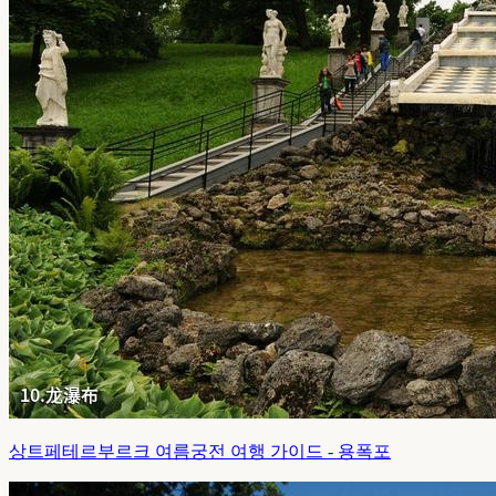
상트페테르부르크 여름궁전 여행 가이드 - 용폭포