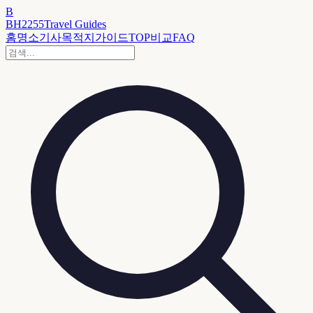
B
BH2255
Travel Guides
홈
명소
기사
목적지
가이드
TOP
비교
FAQ