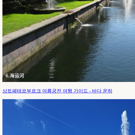
상트페테르부르크 여름궁전 여행 가이드 - 바다 운하