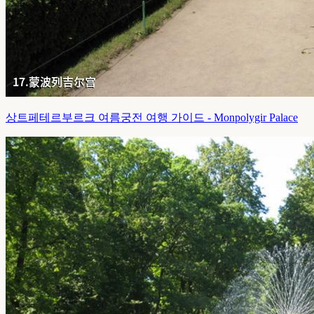
상트페테르부르크 여름궁전 여행 가이드 - Monpolygir Palace