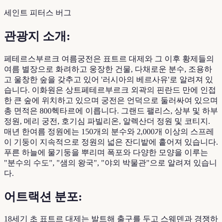
세인트 피터스 버그
관광지 소개:
페테르스부르크 여름궁전은 표트르 대제와 그 이후 황제들의
여름 별장으로 화려하고 웅장한 건물, 다채로운 분수, 조용하
고 울창한 숲을 갖추고 있어 '러시아의 베르사유'로 알려져 있
습니다. 이화원은 상트페테르부르크 외곽의 핀란드 만에 인접
한 큰 숲에 위치하고 있으며 궁전은 언덕으로 둘러싸여 있으며
총 면적은 800헥타르에 이릅니다. 그랜드 팰리스, 상부 및 하부
정원, 메리 궁전, 호기심 파빌리온, 알렉산더 정원 및 코티지.
매년 한여름 정원에는 150개의 분수와 2,000개 이상의 스프레
이 기둥이 지속적으로 정원의 넓은 잔디밭에 흩어져 있습니다.
푸른 하늘에 물기둥을 뿌리며 폭포와 다양한 모양을 이루는
"분수의 수도", "샘의 왕국", "야외 박물관"으로 알려져 있습니
다.
어트랙션 분포:
18세기 초 표트르 대제는 발트해 출구를 두고 스웨덴과 경쟁하