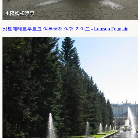
상트페테르부르크 여름궁전 여행 가이드 - Lumson Fountain