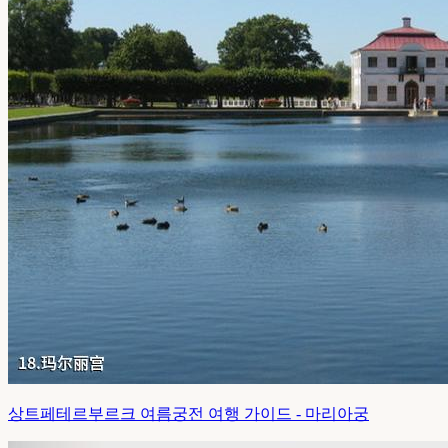
상트페테르부르크 여름궁전 여행 가이드 - 마리아궁