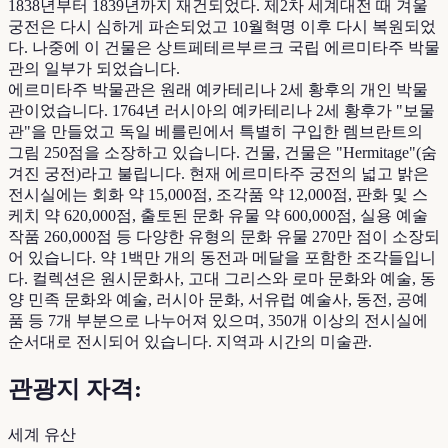
1838년부터 1839년까지 재건되었다. 제2차 세계대전 때 겨울
궁전은 다시 심하게 파손되었고 10월혁명 이후 다시 복원되었
다. 나중에 이 건물은 상트페테르부르크 국립 에르미타주 박물
관의 일부가 되었습니다.
에르미타주 박물관은 원래 예카테리나 2세 황후의 개인 박물
관이었습니다. 1764년 러시아의 예카테리나 2세 황후가 "보물
관"을 만들었고 독일 베를린에서 특별히 구입한 렘브란트의
그림 250점을 소장하고 있습니다. 건물, 건물은 "Hermitage"(숨
겨진 궁전)라고 불립니다. 현재 에르미타주 궁전의 넓고 밝은
전시실에는 회화 약 15,000점, 조각품 약 12,000점, 판화 및 스
케치 약 620,000점, 출토된 문화 유물 약 600,000점, 실용 예술
작품 260,000점 등 다양한 유형의 문화 유물 270만 점이 소장되
어 있습니다. 약 1백만 개의 동전과 메달을 포함한 조각들입니
다. 컬렉션은 원시문화사, 고대 그리스와 로마 문화와 예술, 동
양 민족 문화와 예술, 러시아 문화, 서유럽 예술사, 동전, 공예
품 등 7개 부분으로 나누어져 있으며, 350개 이상의 전시실에
순서대로 전시되어 있습니다. 지역과 시간의 미술관.
관광지 자격:
세계 유산