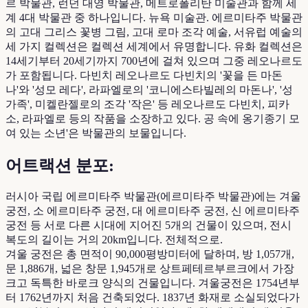
르 박물관, 런던 대영 박물관, 메트로폴리탄 미술관과 함께 세
계 4대 박물관 중 하나입니다. 뉴욕 미술관. 에르미타주 박물관
의 고대 그리스 꽃병 그림, 고대 로마 조각 예술, 서유럽 예술의
세 가지 컬렉션은 컬렉션 세계에서 유명합니다. 유화 컬렉션은
14세기부터 20세기까지 700년에 걸쳐 있으며 그중 레오나르도
가 포함됩니다. 다빈치 레오나르도 다빈치의 '꽃을 든 마돈
나'와 '성모 레다', 라파엘로의 '코니에스타빌레의 마돈나', '성
가족', 미켈란젤로의 조각 '작은' 등 레오나르도 다빈치, 피카
소, 라파엘로 등의 작품을 소장하고 있다. 공 속에 옹기종기 모
여 있는 소년'은 박물관의 보물입니다.
어트랙션 분포:
러시아 국립 에르미타주 박물관(에르미타주 박물관)에는 겨울
궁전, 소 에르미타주 궁전, 대 에르미타주 궁전, 신 에르미타주
궁전 등 서로 다른 시대에 지어진 5개의 건물이 있으며, 전시
복도의 길이는 거의 20km입니다. 전체적으로.
겨울 궁전은 총 면적이 90,000평방미터에 달하며, 방 1,057개,
문 1,886개, 넓은 창문 1,945개로 상트페테르부르크에서 가장
크고 독특한 바로크 양식의 건물입니다. 겨울궁전은 1754년부
터 1762년까지 처음 건축되었다. 1837년 화재로 소실되었다가