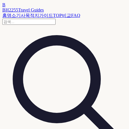
B
BH2255
Travel Guides
홈
명소
기사
목적지
가이드
TOP
비교
FAQ