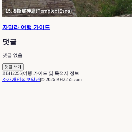
자밀라 여행 가이드
댓글
댓글 없음
댓글 쓰기
B
BH2255
|
여행 가이드 및 목적지 정보
소개
개인정보
약관
|
©
2026
BH2255.com