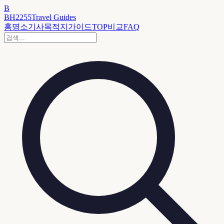
B
BH2255
Travel Guides
홈
명소
기사
목적지
가이드
TOP
비교
FAQ