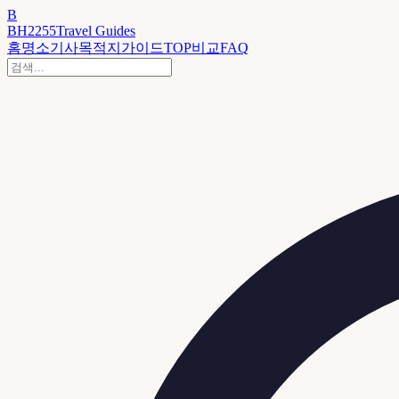
B
BH2255
Travel Guides
홈
명소
기사
목적지
가이드
TOP
비교
FAQ