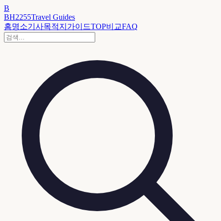
B
BH2255
Travel Guides
홈
명소
기사
목적지
가이드
TOP
비교
FAQ