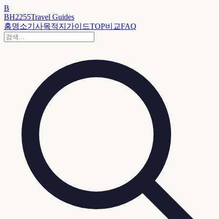
B
BH2255
Travel Guides
홈
명소
기사
목적지
가이드
TOP
비교
FAQ