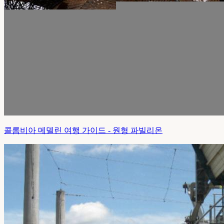
콜롬비아 메델린 여행 가이드 - 원형 파빌리온