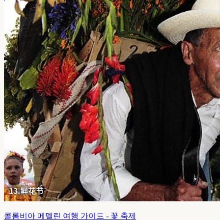
콜롬비아 메델린 여행 가이드 - 꽃 축제