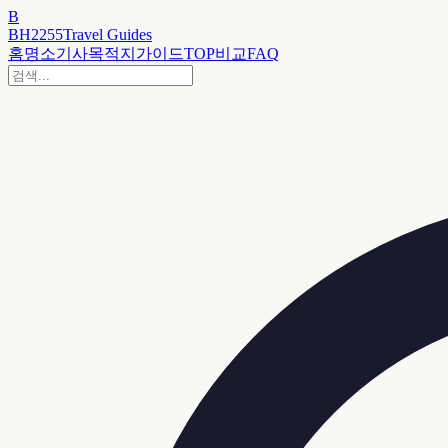
B
BH2255
Travel Guides
홈
명소
기사
목적지
가이드
TOP
비교
FAQ