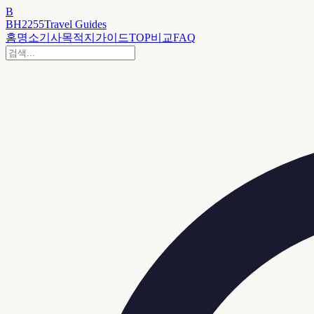
B
BH2255
Travel Guides
홈
명소
기사
목적지
가이드
TOP
비교
FAQ