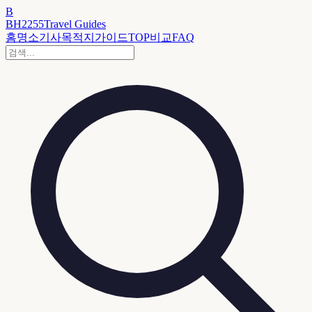
B
BH2255
Travel Guides
홈
명소
기사
목적지
가이드
TOP
비교
FAQ