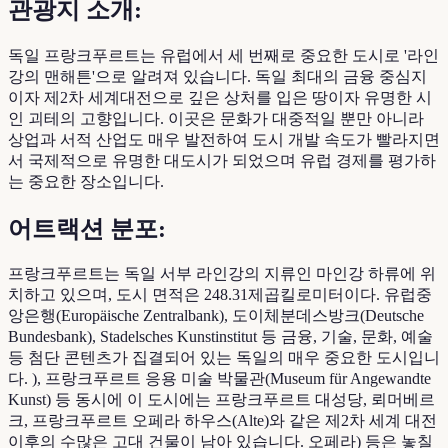
관광지 소개:
독일 프랑크푸르트는 유럽에서 세 번째로 중요한 도시로 '라인
강의 맨해튼'으로 알려져 있습니다. 독일 최대의 금융 중심지
이자 제2차 세계대전으로 깊은 상처를 입은 땅이자 유명한 시
인 괴테의 고향입니다. 이곳은 문화가 대중적일 뿐만 아니라
상업과 서적 산업도 매우 발전하여 도시 개발 속도가 빨라지면
서 국제적으로 유명한 대도시가 되었으며 유럽 경제를 평가하
는 중요한 장소입니다.
어트랙션 분포:
프랑크푸르트는 독일 서부 라인강의 지류인 마인강 하류에 위
치하고 있으며, 도시 면적은 248.31제곱킬로미터이다. 유럽중
앙은행(Europäische Zentralbank), 도이체분데스방크(Deutsche
Bundesbank), Stadelsches Kunstinstitut 등 금융, 기술, 문화, 예술
등 첨단 콘텐츠가 집결되어 있는 독일의 매우 중요한 도시입니
다. ), 프랑크푸르트 응용 미술 박물관(Museum für Angewandte
Kunst) 등 동시에 이 도시에는 프랑크푸르트 대성당, 뢰머베르
크, 프랑크푸르트 오페라 하우스(Alte)와 같은 제2차 세계 대전
이후의 수많은 고대 건물이 남아 있습니다. 오페라) 등은 놓칠