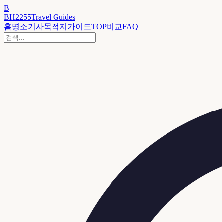
B
BH2255
Travel Guides
홈
명소
기사
목적지
가이드
TOP
비교
FAQ