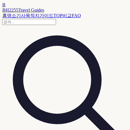
B
BH2255
Travel Guides
홈
명소
기사
목적지
가이드
TOP
비교
FAQ