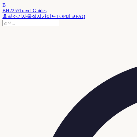
B
BH2255
Travel Guides
홈
명소
기사
목적지
가이드
TOP
비교
FAQ