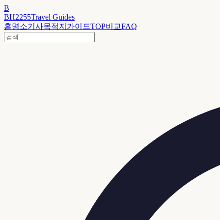
B
BH2255
Travel Guides
홈
명소
기사
목적지
가이드
TOP
비교
FAQ