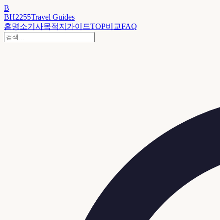
B
BH2255
Travel Guides
홈
명소
기사
목적지
가이드
TOP
비교
FAQ