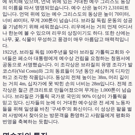
에 위치해 있으며, 언덕 위에 있는 거대한 예수 그리스도 동상
의 이름을 따서 명명되었습니다. 예수 산은 높이가 2,310피트
입니다. 언덕 위에 있는 예수 그리스도의 동상은 높이 70미터,
너비 40미터, 무게 200톤이 넘습니다. 브라질 독립 운동의 성공
을 기념하기 위해 세워졌습니다. 리우에서는 거의 언제 어디서
나 한눈에 볼 수 있으며 리우의 상징이기도 하다. 또한 산에는
나무, 꽃, 식물이 무성하고 풍경이 매우 아름답고 매력적입니
다.
1922년, 브라질 독립 100주년을 맞아 브라질 가톨릭교회와 수
녀들은 페소아 대통령에게 예수상 건립을 요청하는 청원서에
공동으로 서명했습니다. 이 조각상은 브라질의 유명 조각가 발
코스타(Val Costa)와 그의 동료들이 5년 동안 세심하게 디자인
하고 조각한 작품입니다. 동상의 전체 높이는 38m, 머리 길이
는 거의 4m, 십자가에 못 박힌 손의 너비는 28m입니다. 전체 조
각상은 철근 콘크리트로 만들어졌으며 무게는 1,000톤이 넘습
니다. 브라질은 가톨릭 국가로 국민의 90% 이상이 가톨릭을
믿고 있다. 신자들의 눈에 이 거대한 예수상은 전 세계 노동자
들을 위해 일생을 바친 '구세주'의 화신이다. 이 성상은 팔을 벌
려 사방에서 찾아오는 방문객을 환영하고 사람들에게 평화와
번영을 축복하는 듯합니다.