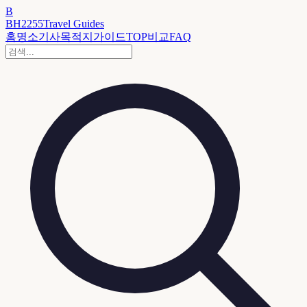
B
BH2255
Travel Guides
홈
명소
기사
목적지
가이드
TOP
비교
FAQ