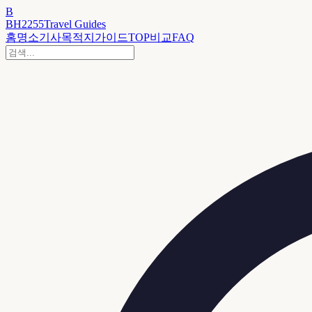
B
BH2255
Travel Guides
홈
명소
기사
목적지
가이드
TOP
비교
FAQ