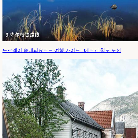
노르웨이 송네피요르드 여행 가이드 - 베르겐 철도 노선