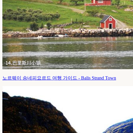
노르웨이 송네피요르드 여행 가이드 - Balis Strand Town