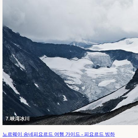
노르웨이 송네피요르드 여행 가이드 - 피요르드 빙하