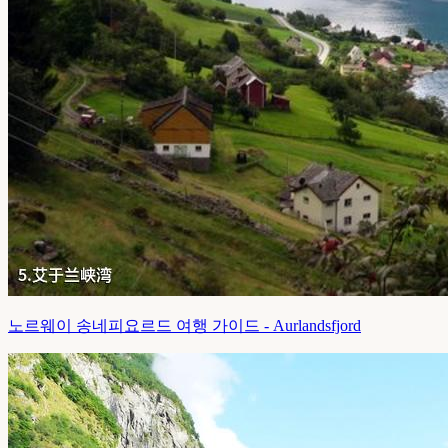
노르웨이 송네피요르드 여행 가이드 - Aurlandsfjord