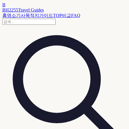
B
BH2255
Travel Guides
홈
명소
기사
목적지
가이드
TOP
비교
FAQ