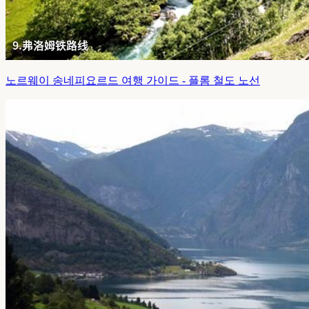
노르웨이 송네피요르드 여행 가이드 - 플롬 철도 노선