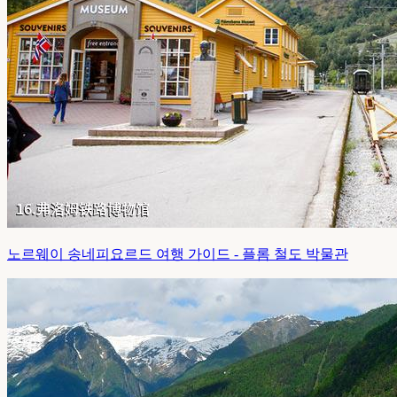
노르웨이 송네피요르드 여행 가이드 - 플롬 철도 박물관