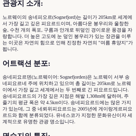
관광지 소개:
노르웨이의 송네피오르(Sognefjord)는 길이가 205km로 세계에
서 가장 길고 깊은 피요르드이며, 아름다운 봉우리와 울창한
숲, 수천 개의 폭포, 구름과 안개로 뒤덮인 경이로운 풍경을 자
랑합니다. 더 높은 고도에 눈 덮인 봉우리가 있는 장관을 이루
는 이곳은 자연의 힘으로 인해 진정한 자연의 "여름 휴양지"가
됩니다.
어트랙션 분포:
송네피요르덴(노르웨이어: Sognefjorden)은 노르웨이 서부 송
네피요르네 주에 위치하고 있으며 총 길이는 205km로 노르웨
이에서 가장 길고 세계에서는 두 번째로 긴 피요르드입니다.
송네피요르드의 가장 깊은 지점은 해발 1,308m에 달하며, 주
줄기의 평균 폭은 약 4.5km이다. 송네피요르드에는 많은 가지
가 있는데, 그 중 네뢰위피요르드는 2005년에 게이랑게르피요
르드와 함께 분류되었다. 유네스코가 지정한 문화유산이자 세
계적으로 유명한 관광 명소입니다.