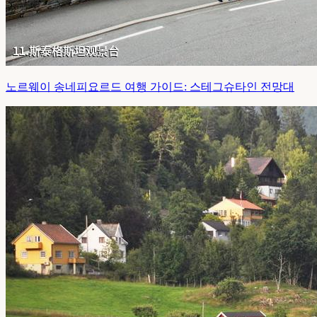
노르웨이 송네피요르드 여행 가이드: 스테그슈타인 전망대