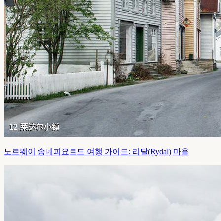
노르웨이 송네피요르드 여행 가이드: 리달(Rydal) 마을