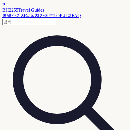
B
BH2255
Travel Guides
홈
명소
기사
목적지
가이드
TOP
비교
FAQ