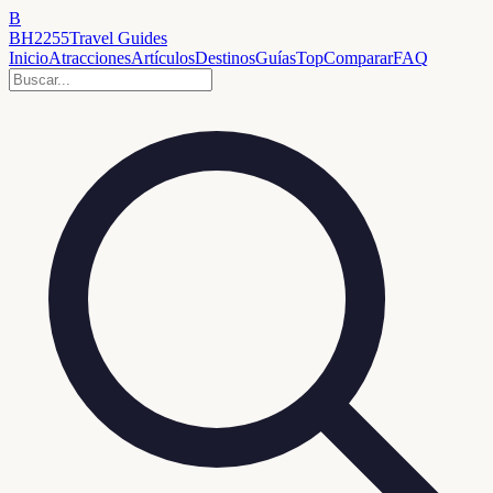
B
BH2255
Travel Guides
Inicio
Atracciones
Artículos
Destinos
Guías
Top
Comparar
FAQ