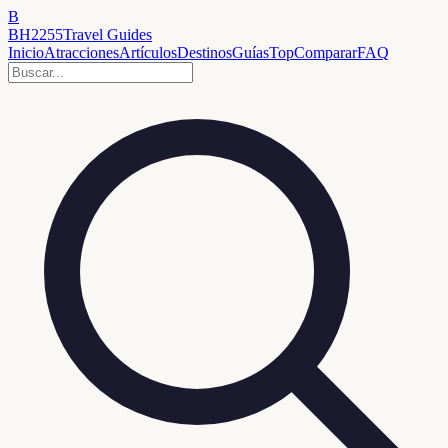
B
BH2255
Travel Guides
Inicio
Atracciones
Artículos
Destinos
Guías
Top
Comparar
FAQ