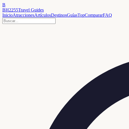
B
BH2255
Travel Guides
Inicio
Atracciones
Artículos
Destinos
Guías
Top
Comparar
FAQ