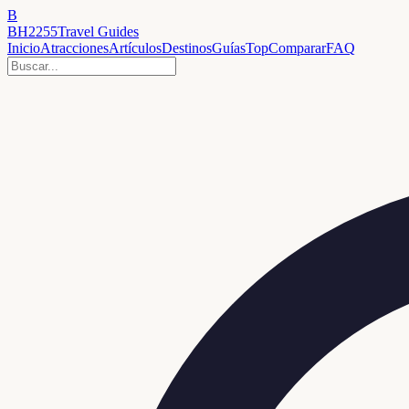
B
BH2255
Travel Guides
Inicio
Atracciones
Artículos
Destinos
Guías
Top
Comparar
FAQ