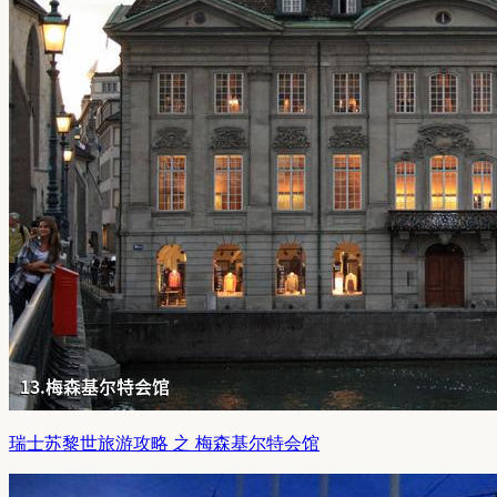
瑞士苏黎世旅游攻略 之 梅森基尔特会馆