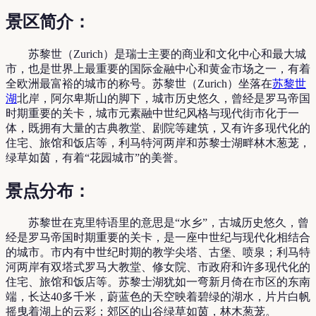
景区简介：
苏黎世（Zurich）是瑞士主要的商业和文化中心和最大城
市，也是世界上最重要的国际金融中心和黄金市场之一，有着
全欧洲最富裕的城市的称号。苏黎世（Zurich）坐落在
苏黎世
湖
北岸，阿尔卑斯山的脚下，城市历史悠久，曾经是罗马帝国
时期重要的关卡，城市元素融中世纪风格与现代街市化于一
体，既拥有大量的古典教堂、剧院等建筑，又有许多现代化的
住宅、旅馆和饭店等，利马特河两岸和苏黎士湖畔林木葱茏，
绿草如茵，有着“花园城市”的美誉。
景点分布：
苏黎世在克里特语里的意思是“水乡”，古城历史悠久，曾
经是罗马帝国时期重要的关卡，是一座中世纪与现代化相结合
的城市。市内有中世纪时期的教学尖塔、古堡、喷泉；利马特
河两岸有双塔式罗马大教堂、修女院、市政府和许多现代化的
住宅、旅馆和饭店等。苏黎士湖犹如一弯新月倚在市区的东南
端，长达40多千米，蔚蓝色的天空映着碧绿的湖水，片片白帆
摇曳着湖上的云彩；郊区的山谷绿草如茵，林木葱茏。