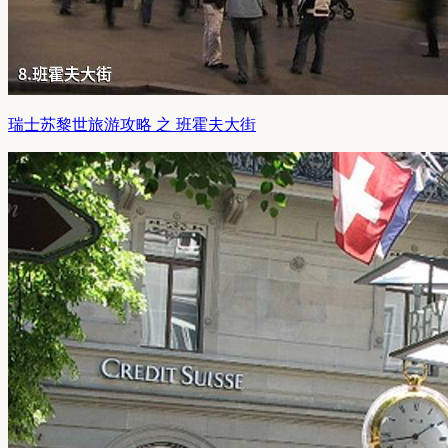
瑞士苏黎世旅游攻略 之 班霍夫大街