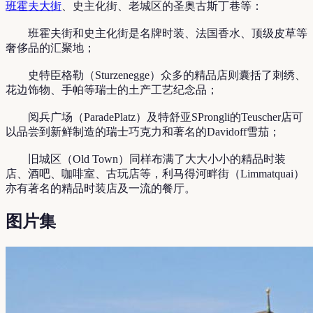
班霍夫大街
、史主化街、老城区的圣奥古斯丁巷等：
班霍夫街和史主化街是名牌时装、法国香水、顶级皮草等
奢侈品的汇聚地；
史特臣格勒（Sturzenegge）众多的精品店则囊括了刺绣、
花边饰物、手帕等瑞士的土产工艺纪念品；
阅兵广场（ParadePlatz）及特舒亚SProngli的Teuscher店可
以品尝到新鲜制造的瑞士巧克力和著名的Davidoff雪茄；
旧城区（Old Town）同样布满了大大小小的精品时装
店、酒吧、咖啡室、古玩店等，利马得河畔街（Limmatquai）
亦有著名的精品时装店及一流的餐厅。
图片集