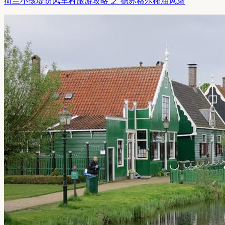
荷兰小孩堤防风车村旅游攻略 之 德苏格尔榨油风磨