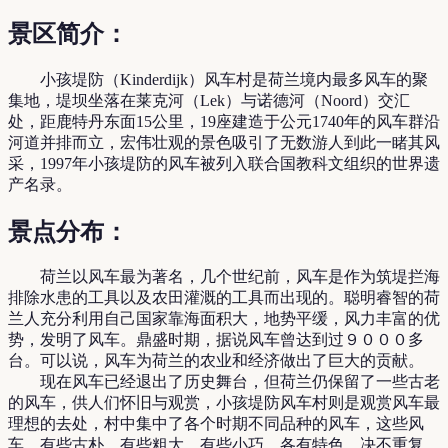
景区简介：
小孩堤防（Kinderdijk）风车村是荷兰境内最多风车的聚
集地，堤坝坐落在莱克河（Lek）与诺德河（Noord）交汇
处，距鹿特丹东面15公里，19座建造于公元1740年的风车群沿
河道并排而立，宏伟壮观的景色吸引了无数游人到此一睹其风
采，1997年小孩堤防的风车被列入联合国教科文组织的世界遗
产名录。
景点分布：
荷兰以风车最为著名，几个世纪前，风车是作为筑堤拦海
排除水患的工具以及农田灌溉的工具而出现的。聪明睿智的荷
兰人充分利用自己国家靠海面积大，地势平缓，风力丰富的优
势，发明了风车。鼎盛时期，据说风车曾达到过９０００多
台。可以说，风车为荷兰的农业和经济做出了巨大的贡献。
现在风车已经退出了历史舞台，但荷兰仍保留了一些古老
的风车，供人们怀旧与观赏，小孩堤防风车村则是观赏风车最
理想的去处，村中集中了各个时期不同品种的风车，这些风
车，有些古朴，有些粗大，有些小巧，各有特色，决不重复，