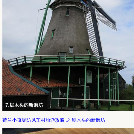
荷兰小孩堤防风车村旅游攻略 之 锯木头的新磨坊