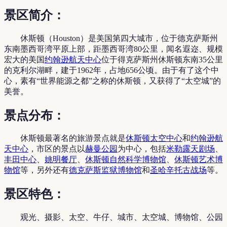
景区简介：
休斯顿（Houston）是美国第四大城市，位于德克萨斯州
东南墨西哥湾平原上部，距墨西哥湾80公里，闻名遐迩、规模
宏大的美国
约翰逊航天中心
位于得克萨斯州休斯顿东南35公里
的克利尔湖畔，建于1962年，占地656公顷。由于有了这个中
心，素有“世界能源之都”之称的休斯顿，又获得了“太空城”的
美誉。
景点分布：
休斯顿最著名的旅游景点就是
休斯顿太空中心
和
约翰逊航
天中心
，市区的景点以
赫曼公园
为中心，包括
米勒露天剧场
、
丰田中心
、
姚明餐厅
、
休斯顿自然科学博物馆
、
休斯顿艺术博
物馆
等，另外还有
德克萨斯监狱博物馆
和
圣哈辛托古战场
等。
景区特色：
观光、摄影、太空、牛仔、城市、太空城、博物馆、公园