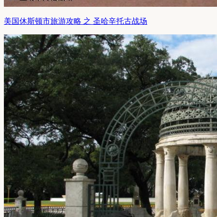
美国休斯顿市旅游攻略 之 圣哈辛托古战场