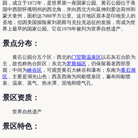
园，成立于1872年，是世界第一座国家公园。黄石公园位于美
国中西部怀俄明州的西北角，并向西北方向延伸到爱达荷州和
蒙大拿州，面积达7988平方公里。这片地区原本是印地安人的
圣地，但因美国探险家刘易斯与克拉克远征的发掘，而成为世
界上最早的国家公园。它在1978年被列为世界自然遗产。
景点分布：
黄石公园分五个区：西北的
门贸斯温泉区
以石灰石台阶为
主，故也称热台阶区；东北为
罗斯福区
，仍保留着老西部景
观；中间为
峡谷区
，可观赏黄石大峡谷和瀑布；东南为
黄石湖
区
，主要是湖光山色；西及西南为间歇喷泉区，遍布间歇喷
泉、温泉、蒸气、热水潭、泥地和喷气孔。
景区资质：
世界自然遗产
景区特色：