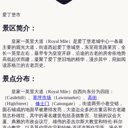
爱丁堡市
景区简介：
皇家一英里大道（Royal Mile）是爱丁堡老城中心一条最
主要的观光大道，街道西起爱丁堡城堡，东至荷里路莱宫，全
长一英里左右，最早专为皇室开辟，沿途的古老的房舍依地势
高低起伏而建，凝聚了爱丁堡旧地的精华，漫步其中，宛如阅
读苏格兰的古老历史。
景点分布：
皇家一英里大道（Royal Mile）自西向东分为四段：
（Castlehill）、
草坪市场
（Lawnmarket）、
高街
（HighStreet）、
修士门
（Canongate），街道两旁小巷交错，
圆石铺成的地面早被磨得发亮，大道边众多的古董店和古老建
筑古朴雄壮，其中的著名建筑包括圣德鲁宫、壮丽的议会大
厦、典雅的市政会议厅、雄伟的圣吉尔斯大教堂和特伦·科尔
克小教堂，以及莫伯雷住宅和约翰·克诺克斯住宅等。漫步其