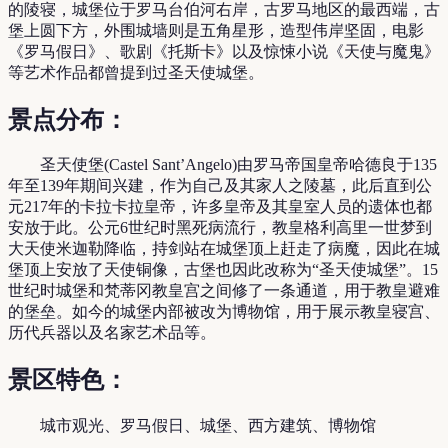
的陵寝，城堡位于罗马台伯河右岸，古罗马地区的最西端，古
堡上圆下方，外围城墙则是五角星形，造型伟岸坚固，电影
《罗马假日》、歌剧《托斯卡》以及惊悚小说《天使与魔鬼》
等艺术作品都曾提到过圣天使城堡。
景点分布：
圣天使堡(Castel Sant’Angelo)由罗马帝国皇帝哈德良于135
年至139年期间兴建，作为自己及其家人之陵墓，此后直到公
元217年的卡拉卡拉皇帝，许多皇帝及其皇室人员的遗体也都
安放于此。公元6世纪时黑死病流行，教皇格利高里一世梦到
大天使米迦勒降临，持剑站在城堡顶上赶走了病魔，因此在城
堡顶上安放了天使铜像，古堡也因此改称为“圣天使城堡”。15
世纪时城堡和梵蒂冈教皇宫之间修了一条通道，用于教皇避难
的堡垒。如今的城堡内部被改为博物馆，用于展示教皇寝宫、
历代兵器以及名家艺术品等。
景区特色：
城市观光、罗马假日、城堡、西方建筑、博物馆