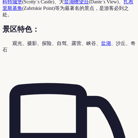
科特城堡
(Scotty`s Castle)、大
盐湖
暸望台
(Dante`s View)、
扎布
里斯基角
(Zabriskie Point)等为最著名的景点，是游客必到之
处。
景区特色：
观光、摄影、探险、自驾、露营、峡谷、
盐湖
、沙丘、奇
石