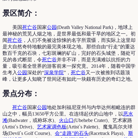
景区简介：
美国
死亡谷
国家
公园
(Death Valley National Park)，地球上
最神秘的荒芜人烟之地，是世界最低和最干旱的地区之一。初
闻
死亡谷
，人们不免被这惊悚的名字所震慑，而实际上这里却
是大自然奇特地貌的最完美体现之地。那些自由“行走”的重达
数百千克的石块，七彩斑斓的矿山，完好的石头城堡，随处可
见的各式断层，令
死亡谷
并非不详，而是充满难以抗拒的力
量，吸引着全世界的游客前来一探究竟。2014年，随着中国学
生考入
公园
深处的“
深泉学院
”，
死亡谷
又一次被推到话题顶
峰，让更多人知晓了世间还有如此一块颇有历史的奇幻之地。
景点分布：
死亡谷
国家
公园
地处加利福尼亚州与内华达州相毗连的群
山之中，幅员13650平方公里。在连绵起伏的山地中，以
恶水
滩
(Badwater，或称坏水)、
火山口
(Ubehebe Crater)、艺术家路
(Artist`s Drive)、
艺术家调色板
(Artist`s Palette)、魔鬼高尔夫球
场(Devil`s Golf Course)、
会“走路”的石头
(Racetrack Playa)、
斯