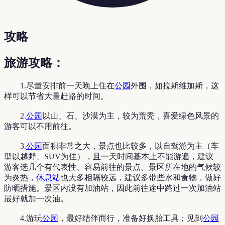
攻略
旅游攻略：
1.尽量安排前一天晚上住在
公园
外围，如拉斯维加斯，这
样可以节省大量赶路的时间。
2.
公园
以山、石、沙漠为主，较为荒秃，喜爱绿色风景的
游客可以不用前往。
3.
公园
面积非常之大，景点也比较多，以自驾游为主（车
型以越野、SUV为佳），且一天时间基本上不能游遍，建议
游客选几个有代表性、容易前往的景点。景区所在地的气候较
为炎热，
休息站
也大多相隔较远，建议多带些水和食物，做好
防晒措施。景区内没有加油站，因此前往途中路过一次加油站
最好就加一次油。
4.游玩
公园
，最好结伴而行，准备好换胎工具；见到
公园