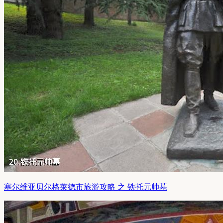
塞尔维亚贝尔格莱德市旅游攻略 之 铁托元帅墓