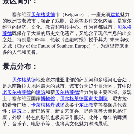
景区简介：
塞尔维亚
贝尔格莱德
市（Belgrade），一座充满
建筑
魅力
的欧洲古老城市，融合了戏剧、音乐等多种文化内涵，是塞尔
维亚的经济、文化、教育和科技中心。作为首都城市，
贝尔格
莱德
既保存了大量的历史文化遗产，又饱含了现代气息的出众
之处。特别是2006年，伦敦《金融时报》授予其为“未来南欧
之城（City of the Future of Southern Europe）”，为这里带来更
多的人气和美誉。
景点分布：
贝尔格莱德
地处塞尔维亚北部的萨瓦河和多瑙河汇合处，
是原南斯拉夫地区最大的城市。该市分为17个自治区，其中以
老贝尔格莱德
的
建筑
和新
贝尔格莱德
活力为最主要区域。景观
上，塞尔维亚国家
博物馆
，
贝尔格莱德
国家大剧院
，尼古拉·
帕希奇广场，
卡莱梅格丹城堡
及各个
东正教
堂等都颇具代表
性；
建筑
上，新巴洛克、新文艺复兴、野兽派等大量风格汇
聚，外墙上特色的彩绘也极具吸引眼球。此外，每年的啤酒
节、音乐节、电影节等，也将其文化魅力淋漓展现。