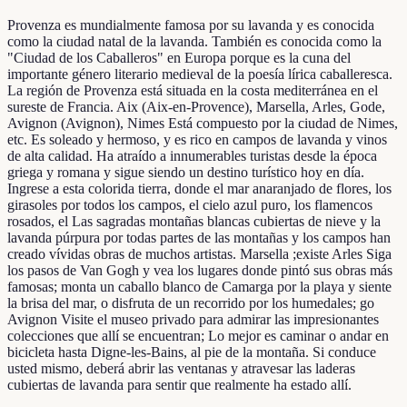
Provenza es mundialmente famosa por su lavanda y es conocida
como la ciudad natal de la lavanda. También es conocida como la
"Ciudad de los Caballeros" en Europa porque es la cuna del
importante género literario medieval de la poesía lírica caballeresca.
La región de Provenza está situada en la costa mediterránea en el
sureste de Francia. Aix (Aix-en-Provence), Marsella, Arles, Gode,
Avignon (Avignon), Nimes Está compuesto por la ciudad de Nimes,
etc. Es soleado y hermoso, y es rico en campos de lavanda y vinos
de alta calidad. Ha atraído a innumerables turistas desde la época
griega y romana y sigue siendo un destino turístico hoy en día.
Ingrese a esta colorida tierra, donde el mar anaranjado de flores, los
girasoles por todos los campos, el cielo azul puro, los flamencos
rosados, el Las sagradas montañas blancas cubiertas de nieve y la
lavanda púrpura por todas partes de las montañas y los campos han
creado vívidas obras de muchos artistas. Marsella ;existe Arles Siga
los pasos de Van Gogh y vea los lugares donde pintó sus obras más
famosas; monta un caballo blanco de Camarga por la playa y siente
la brisa del mar, o disfruta de un recorrido por los humedales; go
Avignon Visite el museo privado para admirar las impresionantes
colecciones que allí se encuentran; Lo mejor es caminar o andar en
bicicleta hasta Digne-les-Bains, al pie de la montaña. Si conduce
usted mismo, deberá abrir las ventanas y atravesar las laderas
cubiertas de lavanda para sentir que realmente ha estado allí.