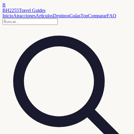
B
BH2255
Travel Guides
Inicio
Atracciones
Artículos
Destinos
Guías
Top
Comparar
FAQ