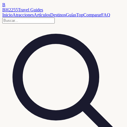
B
BH2255
Travel Guides
Inicio
Atracciones
Artículos
Destinos
Guías
Top
Comparar
FAQ