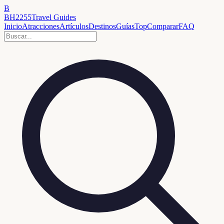
B
BH2255
Travel Guides
Inicio
Atracciones
Artículos
Destinos
Guías
Top
Comparar
FAQ