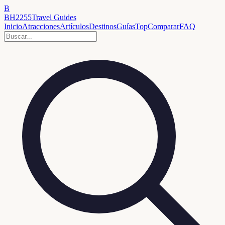
B
BH2255
Travel Guides
Inicio
Atracciones
Artículos
Destinos
Guías
Top
Comparar
FAQ