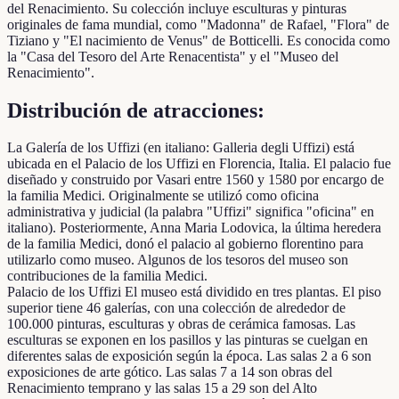
del Renacimiento. Su colección incluye esculturas y pinturas
originales de fama mundial, como "Madonna" de Rafael, "Flora" de
Tiziano y "El nacimiento de Venus" de Botticelli. Es conocida como
la "Casa del Tesoro del Arte Renacentista" y el "Museo del
Renacimiento".
Distribución de atracciones:
La Galería de los Uffizi (en italiano: Galleria degli Uffizi) está
ubicada en el Palacio de los Uffizi en Florencia, Italia. El palacio fue
diseñado y construido por Vasari entre 1560 y 1580 por encargo de
la familia Medici. Originalmente se utilizó como oficina
administrativa y judicial (la palabra "Uffizi" significa "oficina" en
italiano). Posteriormente, Anna Maria Lodovica, la última heredera
de la familia Medici, donó el palacio al gobierno florentino para
utilizarlo como museo. Algunos de los tesoros del museo son
contribuciones de la familia Medici.
Palacio de los Uffizi El museo está dividido en tres plantas. El piso
superior tiene 46 galerías, con una colección de alrededor de
100.000 pinturas, esculturas y obras de cerámica famosas. Las
esculturas se exponen en los pasillos y las pinturas se cuelgan en
diferentes salas de exposición según la época. Las salas 2 a 6 son
exposiciones de arte gótico. Las salas 7 a 14 son obras del
Renacimiento temprano y las salas 15 a 29 son del Alto