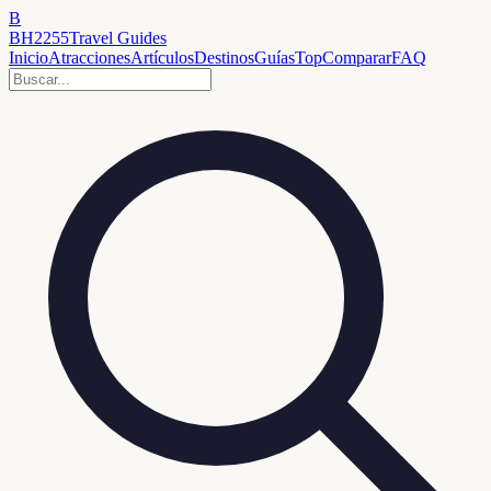
B
BH2255
Travel Guides
Inicio
Atracciones
Artículos
Destinos
Guías
Top
Comparar
FAQ