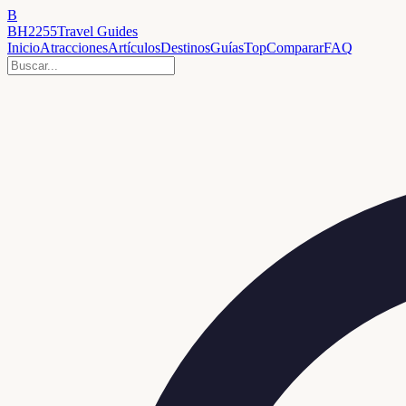
B
BH2255
Travel Guides
Inicio
Atracciones
Artículos
Destinos
Guías
Top
Comparar
FAQ