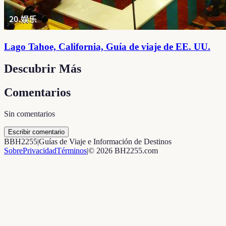
Lago Tahoe, California, Guía de viaje de EE. UU.
Descubrir Más
Comentarios
Sin comentarios
Escribir comentario
B
BH2255
|
Guías de Viaje e Información de Destinos
Sobre
Privacidad
Términos
|
©
2026
BH2255.com