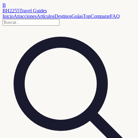
B
BH2255
Travel Guides
Inicio
Atracciones
Artículos
Destinos
Guías
Top
Comparar
FAQ