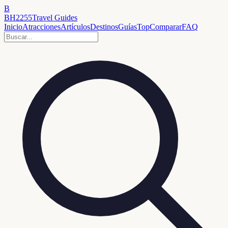
B
BH2255
Travel Guides
Inicio
Atracciones
Artículos
Destinos
Guías
Top
Comparar
FAQ