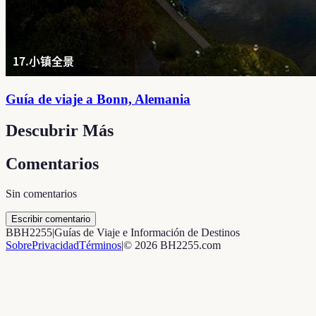
Guía de viaje a Bonn, Alemania
Descubrir Más
Comentarios
Sin comentarios
Escribir comentario
B
BH2255
|
Guías de Viaje e Información de Destinos
Sobre
Privacidad
Términos
|
©
2026
BH2255.com