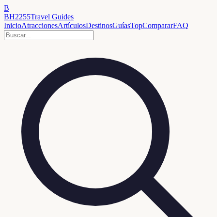
B
BH2255
Travel Guides
Inicio
Atracciones
Artículos
Destinos
Guías
Top
Comparar
FAQ