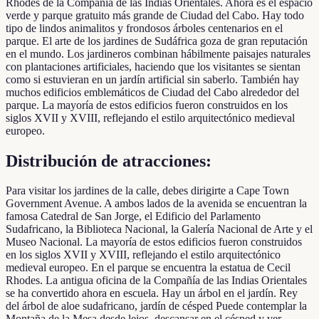
Rhodes de la Compañía de las Indias Orientales. Ahora es el espacio
verde y parque gratuito más grande de Ciudad del Cabo. Hay todo
tipo de lindos animalitos y frondosos árboles centenarios en el
parque. El arte de los jardines de Sudáfrica goza de gran reputación
en el mundo. Los jardineros combinan hábilmente paisajes naturales
con plantaciones artificiales, haciendo que los visitantes se sientan
como si estuvieran en un jardín artificial sin saberlo. También hay
muchos edificios emblemáticos de Ciudad del Cabo alrededor del
parque. La mayoría de estos edificios fueron construidos en los
siglos XVII y XVIII, reflejando el estilo arquitectónico medieval
europeo.
Distribución de atracciones:
Para visitar los jardines de la calle, debes dirigirte a Cape Town
Government Avenue. A ambos lados de la avenida se encuentran la
famosa Catedral de San Jorge, el Edificio del Parlamento
Sudafricano, la Biblioteca Nacional, la Galería Nacional de Arte y el
Museo Nacional. La mayoría de estos edificios fueron construidos
en los siglos XVII y XVIII, reflejando el estilo arquitectónico
medieval europeo. En el parque se encuentra la estatua de Cecil
Rhodes. La antigua oficina de la Compañía de las Indias Orientales
se ha convertido ahora en escuela. Hay un árbol en el jardín. Rey
del árbol de aloe sudafricano, jardín de césped Puede contemplar la
Montaña de la Mesa desde lejos, descansar en el césped y ver