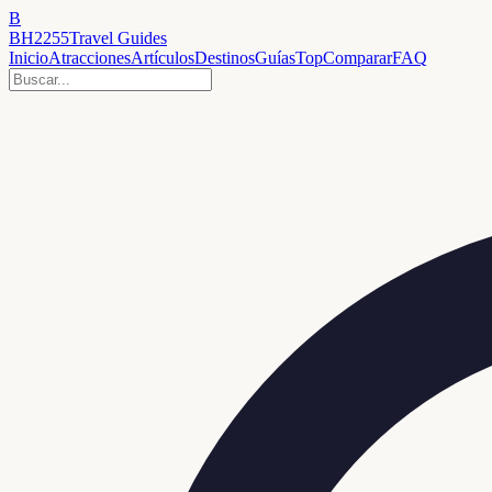
B
BH2255
Travel Guides
Inicio
Atracciones
Artículos
Destinos
Guías
Top
Comparar
FAQ