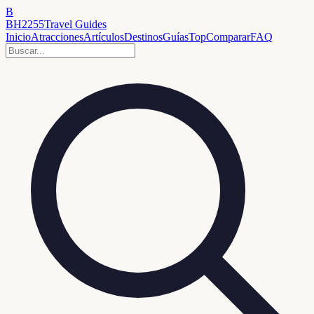
B
BH2255
Travel Guides
Inicio
Atracciones
Artículos
Destinos
Guías
Top
Comparar
FAQ