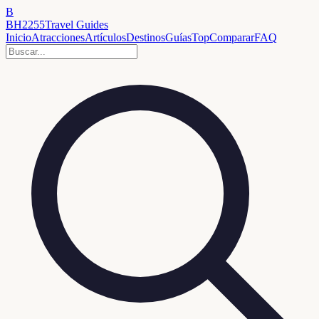
B
BH2255
Travel Guides
Inicio
Atracciones
Artículos
Destinos
Guías
Top
Comparar
FAQ