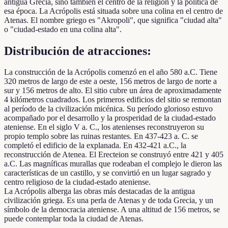
antigua Grecia, sino también el centro de la religión y la política de
esa época. La Acrópolis está situada sobre una colina en el centro de
Atenas. El nombre griego es "Akropoli", que significa "ciudad alta"
o "ciudad-estado en una colina alta".
Distribución de atracciones:
La construcción de la Acrópolis comenzó en el año 580 a.C. Tiene
320 metros de largo de este a oeste, 156 metros de largo de norte a
sur y 156 metros de alto. El sitio cubre un área de aproximadamente
4 kilómetros cuadrados. Los primeros edificios del sitio se remontan
al período de la civilización micénica. Su período glorioso estuvo
acompañado por el desarrollo y la prosperidad de la ciudad-estado
ateniense. En el siglo V a. C., los atenienses reconstruyeron su
propio templo sobre las ruinas restantes. En 437-423 a. C. se
completó el edificio de la explanada. En 432-421 a.C., la
reconstrucción de Atenea. El Erecteion se construyó entre 421 y 405
a.C. Las magníficas murallas que rodeaban el complejo le dieron las
características de un castillo, y se convirtió en un lugar sagrado y
centro religioso de la ciudad-estado ateniense.
La Acrópolis alberga las obras más destacadas de la antigua
civilización griega. Es una perla de Atenas y de toda Grecia, y un
símbolo de la democracia ateniense. A una altitud de 156 metros, se
puede contemplar toda la ciudad de Atenas.