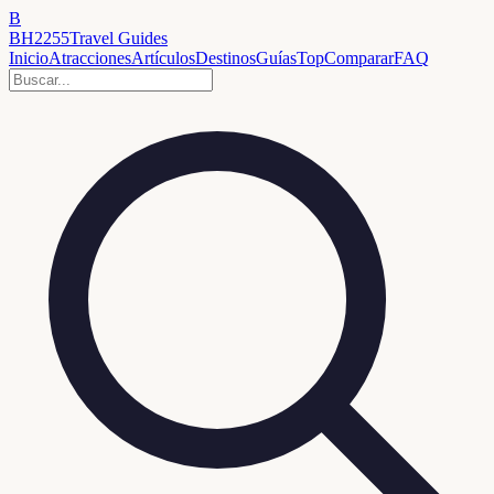
B
BH2255
Travel Guides
Inicio
Atracciones
Artículos
Destinos
Guías
Top
Comparar
FAQ