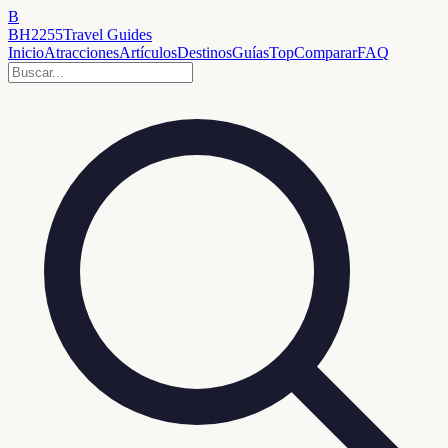
B
BH2255
Travel Guides
Inicio
Atracciones
Artículos
Destinos
Guías
Top
Comparar
FAQ