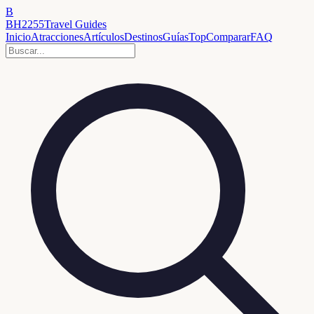
B
BH2255
Travel Guides
Inicio
Atracciones
Artículos
Destinos
Guías
Top
Comparar
FAQ