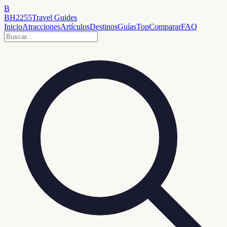
B
BH2255
Travel Guides
Inicio
Atracciones
Artículos
Destinos
Guías
Top
Comparar
FAQ