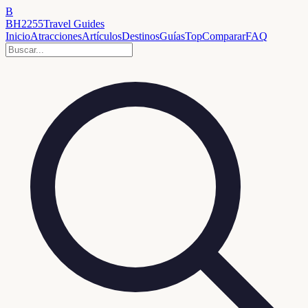
B
BH2255
Travel Guides
Inicio
Atracciones
Artículos
Destinos
Guías
Top
Comparar
FAQ